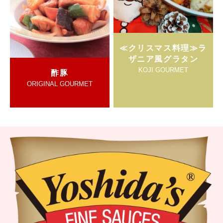
≪クリスマス料理≫ラ
ザニア風グラタン
KOJI GOURMET
酢豚
ORIGINAL GOURMET