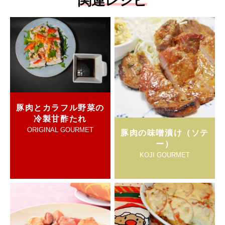
関連レシピ
豚肉とカラフル野菜の
冷製甘酢たれ
ORIGINAL GOURMET
豚肉の味噌漬け（ソテ
ー）
KOJI GOURMET