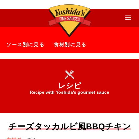
ソース別に見る
食材別に見る
レシピ
Recipe with Yoshida's gourmet sauce
チーズタッカルビ風BBQチキン