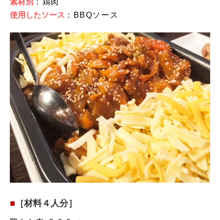
素材別
：鶏肉
使用したソース
：BBQソース
［材料４人分］