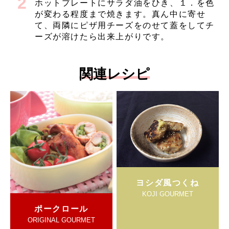
ホットプレートにサラダ油をひき、１．を色
が変わる程度まで焼きます。真ん中に寄せ
て、両隣にピザ用チーズをのせて蓋をしてチ
ーズが溶けたら出来上がりです。
関連レシピ
ヨシダ風つくね
KOJI GOURMET
ポークロール
ORIGINAL GOURMET