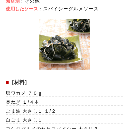
素材別
：その他
使用したソース
：スパイシーグルメソース
［材料］
塩ワカメ ７０ｇ
長ねぎ １/４本
ごま油 大さじ１ １/２
白ごま 大さじ１
ヨシダグルメのたれスパイシー 大さじ３